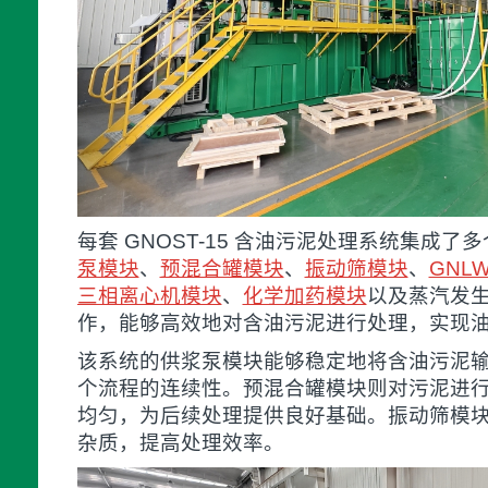
每套 GNOST-15 含油污泥处理系统集成
泵模块
、
预混合罐模块
、
振动筛模块
、
GNL
三相离心机模块
、
化学加药模块
以及蒸汽发
作，能够高效地对含油污泥进行处理，实现
该系统的供浆泵模块能够稳定地将含油污泥
个流程的连续性。预混合罐模块则对污泥进
均匀，为后续处理提供良好基础。振动筛模
杂质，提高处理效率。