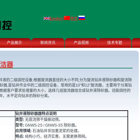
English
中文
产品展示
新闻资讯
产品视频
技术专题
清洁器
井液的二级固控设备,根据旋流器直径的大小不同,分为旋流钻井液除砂器和旋流除
砂器,是钻井作业中的二级固控设备，常用的是10″和12″旋流器，主要用于分离钻
粒。根据客户要求处理量的大小，选择几组旋流器组合成钻井液除砂器。冠能固控的
井，水平定向钻井的除砂分离。
钻井液除砂器器特点说明
类型:
无底流筛干燥振动筛。
型号:
GNWS-2S / GNWS-3S 除砂器。
应用领域:
石油钻井非加重泥浆的处理。
特点:
结构小巧，经济实惠，无需更换筛网。