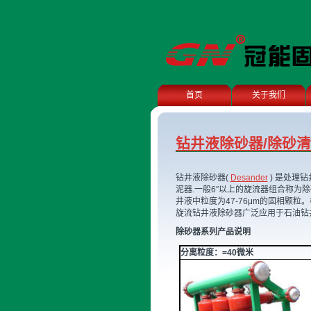
首页
关于我们
钻井液除砂器/除砂
钻井液除砂器(
Desander
)
是处理钻
泥器.一般6″以上的旋流器组合称为除
井液中粒度为47-76μm的固相颗
旋流钻井液除砂器广泛应用于石油钻
除砂器系列产品说明
分离粒度：=40微米