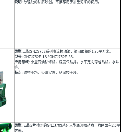
说明:
分理处的钻屑较湿，不推荐用于加重泥浆的使用。
类型:
匹配GNZS752系列底流振动筛，筛网面积约1.35平方米。
型号:
GNZJ752E-1S / GNZJ752E-2S。
应用领域:
小型石油钻修机，煤层气钻井，水平定向穿越钻机，水井
等。
特点:
结构小巧，经济实惠，钻屑较干燥。
类型:
匹配3片筛网的GNZJ703系列大型底流振动筛，筛网面积2.6平
方米。