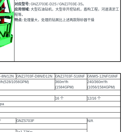
对应型号:
GNZJ703E-D2S / GNZJ703E-3S。
应用领域:
大型石油钻机，大型非开挖钻机，盾构工程，河道清淤工
程等。
特点:
处理量大，处理的钻屑比上述两款除砂器干燥
-8N/12N
GNZJ703F-D8N/D12N
GNZJ703F-S16NF
GNWS-12NF/16NF
/h(528/1056GPM)
360m³/h
240/360m³/h
(1584GPM)
(1056/1584GPM)
16 个
12/16 个
Mpa
F
GNZS703F
N/A