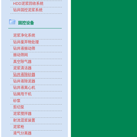
HDD泥浆回收系统
钻井固控泥浆系统
固控设备
泥浆净化系统
钻井废弃物处理
钻井液振动筛
振动筛网
真空除气器
泥浆清洁器
钻井液除砂器
钻井液除泥器
钻井液离心机
钻屑甩干机
砂泵
剪切泵
泥浆搅拌器
射流混浆装置
泥浆枪
液气分离器