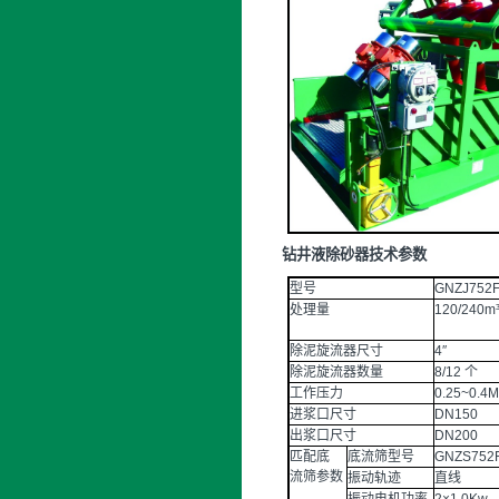
钻井液除砂器技术参数
型号
GNZJ752F
处理量
120/240m³
除泥旋流器尺寸
4″
除泥旋流器数量
8/12 个
工作压力
0.25~0.4
进浆口尺寸
DN150
出浆口尺寸
DN200
匹配底
底流筛型号
GNZS752
流筛参数
振动轨迹
直线