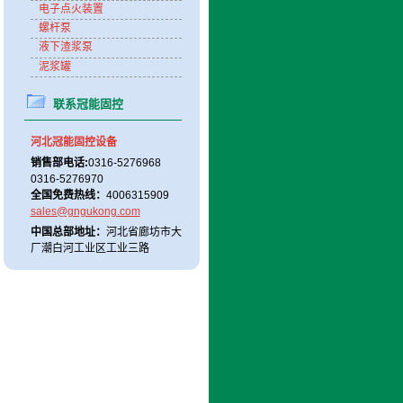
电子点火装置
螺杆泵
液下渣浆泵
泥浆罐
联系冠能固控
河北冠能固控设备
销售部电话:
0316-5276968
0316-5276970
全国免费热线：
4006315909
sales@gngukong.com
中国总部地址：
河北省廊坊市大
厂潮白河工业区工业三路