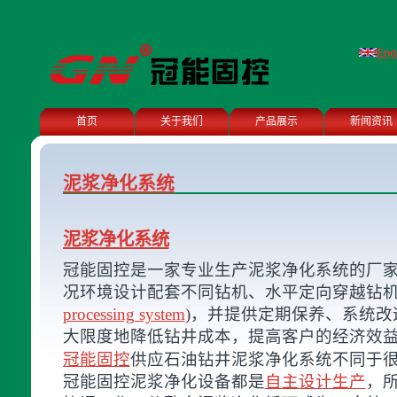
Eng
首页
关于我们
产品展示
新闻资讯
泥浆净化系统
泥浆净化系统
冠能固控是一家专业生产泥浆净化系统的厂
况环境设计配套不同钻机、水平定向穿越钻
processing system
)，并提供定期保养、系统
大限度地降低钻井成本，提高客户的经济效
冠能固控
供应石油钻井泥浆净化系统不同于
冠能固控泥浆净化设备都是
自主设计生产
，