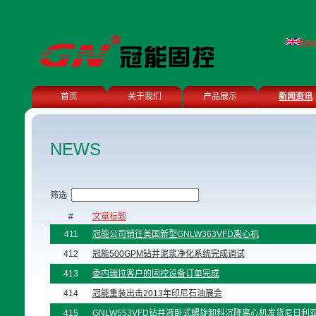
Eng
首页
关于我们
产品展示
新闻资讯
NEWS
筛选
#
文章标题
411
冠能公司销往美国新型GNLW363VFD离心机
412
冠能500GPM钻井泥浆净化系统完成调试
413
委内瑞拉客户的固控设备订单完成
414
冠能重装出击2013年印尼石油展会
415
GNLW553VFD钻井液卧式螺旋卸料沉降离心机发货尼日利