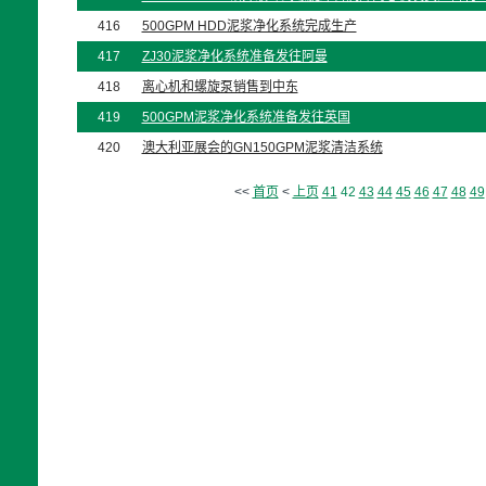
416
500GPM HDD泥浆净化系统完成生产
417
ZJ30泥浆净化系统准备发往阿曼
418
离心机和螺旋泵销售到中东
419
500GPM泥浆净化系统准备发往英国
420
澳大利亚展会的GN150GPM泥浆清洁系统
<<
首页
<
上页
41
42
43
44
45
46
47
48
49