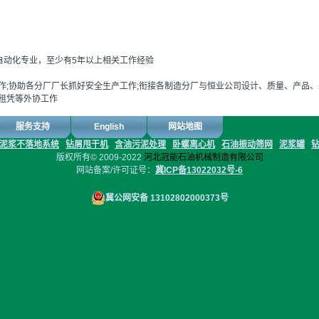
及自动化专业，至少有5年以上相关工作经验
作;协助各分厂厂长抓好安全生产工作;衔接各制造分厂与恒业公司设计、质量、产品
租凭等外协工作
服务支持
English
网站地图
泥浆不落地系统
钻屑甩干机
含油污泥处理
卧螺离心机
石油振动筛网
泥浆罐
版权所有© 2009-2022
河北冠能石油机械制造有限公司
网站备案/许可证号：
冀ICP备13022032号-6
冀公网安备 13102802000373号